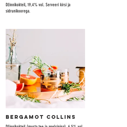
Džinnikokteil, 19,4% vol. Serveeri kirsi ja
sidrunikoorega.
BERGAMOT COLLINS
Džinnikokteil (musta tee ja apelsiniga), 6.5% vol.