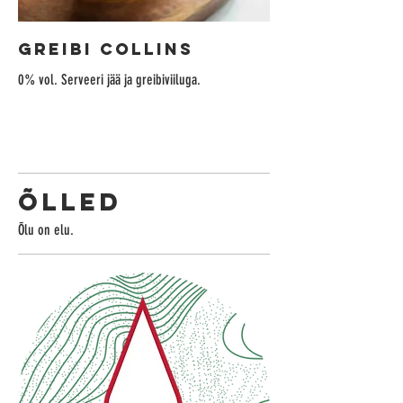
GREIBI COLLINS
0% vol. Serveeri jää ja greibiviiluga.
ÕLLED
Õlu on elu.