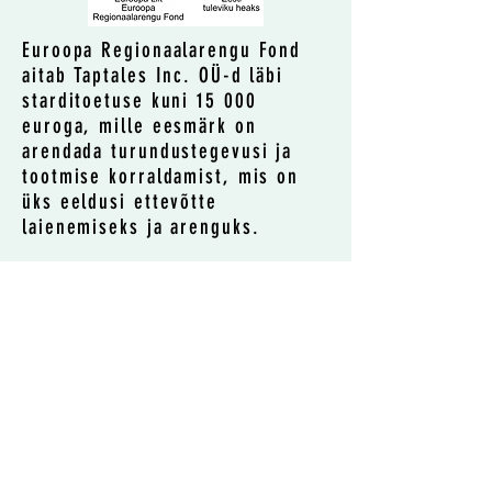
Euroopa Regionaalarengu Fond
aitab Taptales Inc. OÜ-d läbi
starditoetuse kuni 15 000
euroga, mille eesmärk on
arendada turundustegevusi ja
tootmise korraldamist, mis on
üks eeldusi ettevõtte
laienemiseks ja arenguks.
KONTAKT
janu@taptales.ee
Töökoja 1, Tallinn